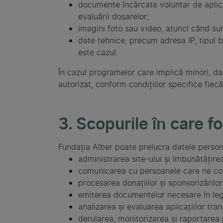
documente încărcate voluntar de aplica
evaluării dosarelor;
imagini foto sau video, atunci când sun
date tehnice, precum adresa IP, tipul br
este cazul.
În cazul programelor care implică minori, dat
autorizat, conform condițiilor specifice fiec
3. Scopurile în care f
Fundația Alber poate prelucra datele person
administrarea site-ului și îmbunătățire
comunicarea cu persoanele care ne con
procesarea donațiilor și sponsorizărilor
emiterea documentelor necesare în legă
analizarea și evaluarea aplicațiilor tra
derularea, monitorizarea și raportarea 