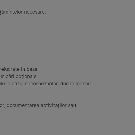
mțămintelor necesare;
relucrate în baza:
nicări opționale;
 în cazul sponsorizărilor, donațiilor sau
lor, documentarea activităților sau