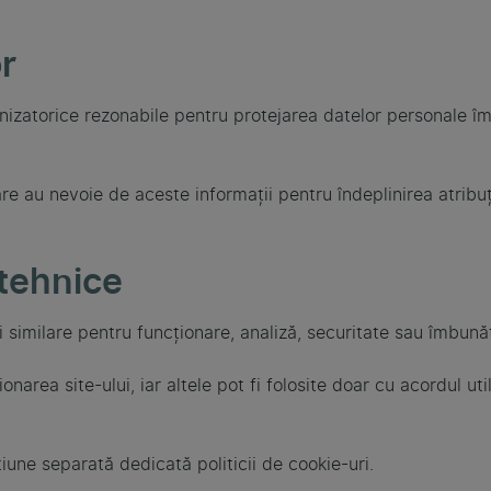
r
nizatorice rezonabile pentru protejarea datelor personale împ
re au nevoie de aceste informații pentru îndeplinirea atribuții
 tehnice
ii similare pentru funcționare, analiză, securitate sau îmbun
narea site-ului, iar altele pot fi folosite doar cu acordul ut
țiune separată dedicată politicii de cookie-uri.