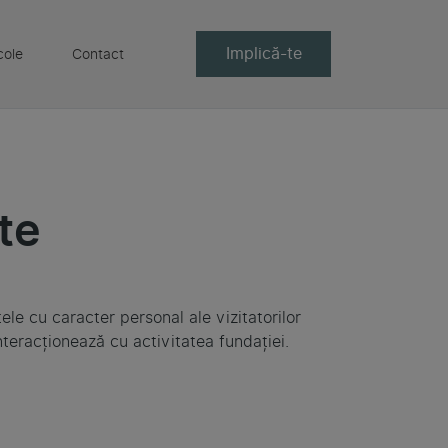
Implică-te
cole
Contact
te
le cu caracter personal ale vizitatorilor
 interacționează cu activitatea fundației.