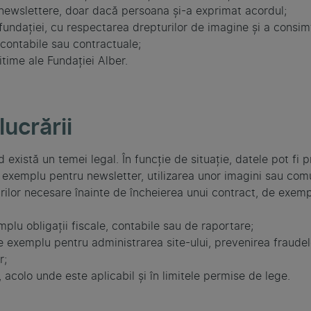
 newslettere, doar dacă persoana și-a exprimat acordul;
 fundației, cu respectarea drepturilor de imagine și a consi
, contabile sau contractuale;
itime ale Fundației Alber.
lucrării
xistă un temei legal. În funcție de situație, datele pot fi p
exemplu pentru newsletter, utilizarea unor imagini sau comu
ilor necesare înainte de încheierea unui contract, de exemplu
emplu obligații fiscale, contabile sau de raportare;
 de exemplu pentru administrarea site-ului, prevenirea fraude
r;
, acolo unde este aplicabil și în limitele permise de lege.