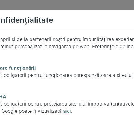
ate bancare
nfidențialitate
esate prin servicii de plată autorizate.
oprii și de la partenerii noștri pentru îmbunătățirea experie
r bancare. Aceste date sunt procesate direct de furnizorii de
nținut personalizat în navigarea pe web. Preferințele de în
i privind donația, cum ar fi numele donatorului, suma donată,
re funcționării
unicare.
t obligatorii pentru funcționarea corespunzătoare a siteului.
re, proiecte și burse
CHA
t obligatorii pentru protejarea site-ului împotriva tentativel
tru un proiect, bursă sau program al Fundației Alber, datele
a Google poate fi vizualizată
aici
.
uarea, selecția, contractarea, implementarea și monitorizare
e informații corecte și de a se asigura că au dreptul de a fu