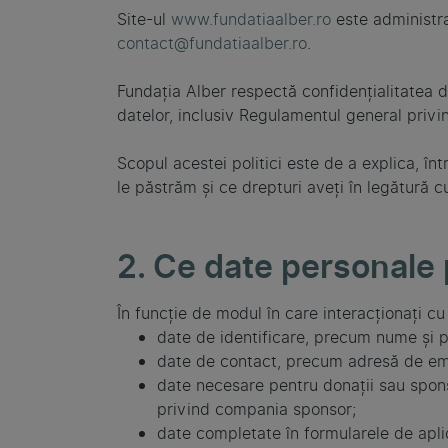
Site-ul
www.fundatiaalber.ro
este administra
contact@fundatiaalber.ro
.
Fundația Alber respectă confidențialitatea da
datelor, inclusiv Regulamentul general priv
Scopul acestei politici este de a explica, în
le păstrăm și ce drepturi aveți în legătură c
2. Ce date personale
În funcție de modul în care interacționați c
date de identificare, precum nume și 
date de contact, precum adresă de ema
date necesare pentru donații sau spons
privind compania sponsor;
date completate în formularele de aplic