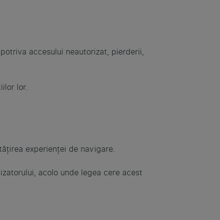
otriva accesului neautorizat, pierderii,
lor lor.
ătățirea experienței de navigare.
ilizatorului, acolo unde legea cere acest