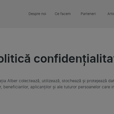
Despre noi
Ce facem
Parteneri
Arti
olitică confidențialita
ia Alber colectează, utilizează, stochează și protejează date
or, beneficiarilor, aplicanților și ale tuturor persoanelor care