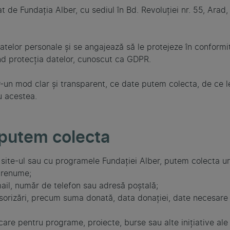
t de Fundația Alber, cu sediul în Bd. Revoluției nr. 55, Arad
telor personale și se angajează să le protejeze în conformita
ind protecția datelor, cunoscut ca GDPR.
tr-un mod clar și transparent, ce date putem colecta, de ce l
u acestea.
 putem colecta
u site-ul sau cu programele Fundației Alber, putem colecta u
prenume;
il, număr de telefon sau adresă poștală;
orizări, precum suma donată, data donației, date necesare 
are pentru programe, proiecte, burse sau alte inițiative ale 