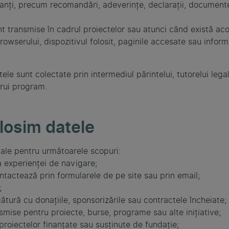
nți, precum recomandări, adeverințe, declarații, documente 
t transmise în cadrul proiectelor sau atunci când există acor
owserului, dispozitivul folosit, paginile accesate sau inform
ele sunt colectate prin intermediul părintelui, tutorelui lega
ărui program.
olosim datele
ale pentru următoarele scopuri:
a experienței de navigare;
tactează prin formularele de pe site sau prin email;
;
tură cu donațiile, sponsorizările sau contractele încheiate;
nsmise pentru proiecte, burse, programe sau alte inițiative;
proiectelor finanțate sau susținute de fundație;