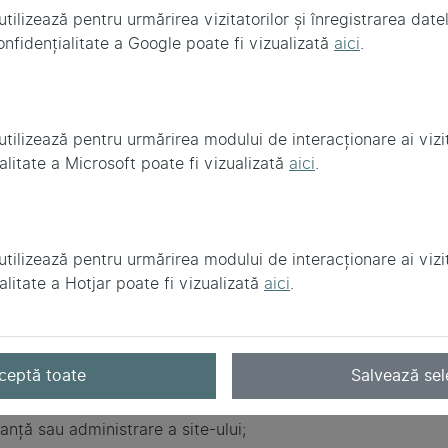
al, atunci când este vorba despre minori.
tilizează pentru urmărirea vizitatorilor și înregistrarea dat
onfidențialitate a Google poate fi vizualizată
aici
.
limentare sau clarificări, dacă acestea sunt necesare pentru
nicări
tilizează pentru urmărirea modului de interacționare ai vizita
alitate a Microsoft poate fi vizualizată
aici
.
 să primiți informări din partea Fundației Alber, vom folosi 
u alte inițiative.
rin solicitare la adresa
contact@fundatiaalber.ro
sau prin m
tilizează pentru urmărirea modului de interacționare ai vizita
alitate a Hotjar poate fi vizualizată
aici
.
e datele
ceptă toate
Salvează sel
nd este necesar, către:
nanță sau administrare a site-ului;